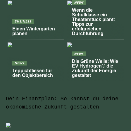
NEWS
Wenn die
Schulklasse ein
Theaterstück plant:
BUSINESS
Tipps zur
Einen Wintergarten
erfolgreichen
planen
Durchführung
NEWS
Die Grüne Welle: Wie
NEWS
EV Hydrogen® die
Teppichfliesen für
Zukunft der Energie
den Objektbereich
gestaltet
Dein Finanzplan: So kannst du deine
ökonomische Zukunft gestalten