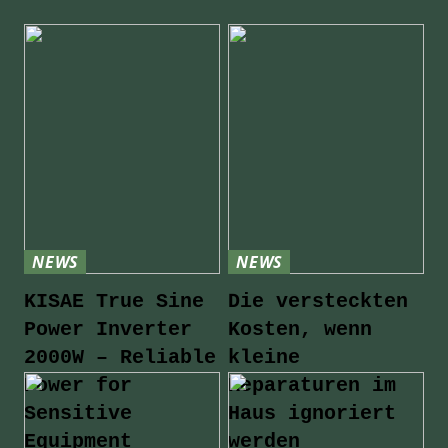
NEWS
NEWS
KISAE True Sine
Die versteckten
Power Inverter
Kosten, wenn
2000W – Reliable
kleine
Power for
Reparaturen im
Sensitive
Haus ignoriert
Equipment
werden