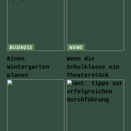
BUSINESS
NEWS
Einen
Wenn die
Wintergarten
Schulklasse ein
planen
Theaterstück
plant: Tipps zur
erfolgreichen
Durchführung