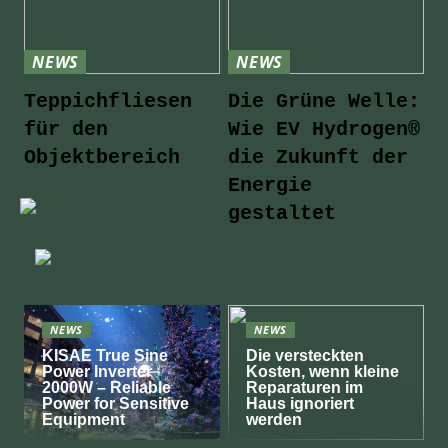
NEWS
NEWS
Teppichfliesen
Die Grüne Welle:
für den
Wie EV Hydrogen®
Objektbereich
die Zukunft der
Energie
gestaltet
NEWS
NEWS
KISAE True Sine
Die versteckten
Power Inverter
Kosten, wenn kleine
2000W – Reliable
Reparaturen im
Power for Sensitive
Haus ignoriert
Equipment
werden