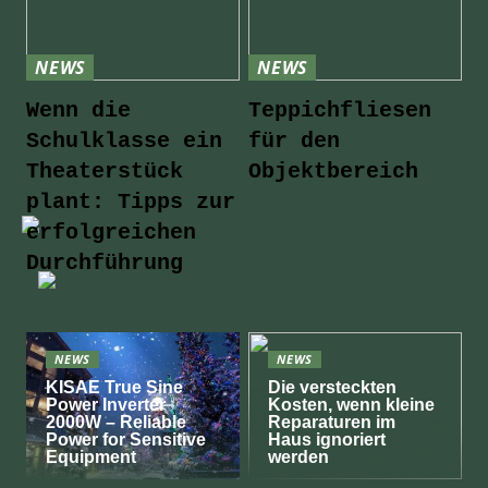
NEWS
NEWS
Wenn die
Teppichfliesen
Schulklasse ein
für den
Theaterstück
Objektbereich
plant: Tipps zur
erfolgreichen
Durchführung
NEWS
NEWS
KISAE True Sine
Die versteckten
Power Inverter
Kosten, wenn kleine
2000W – Reliable
Reparaturen im
Power for Sensitive
Haus ignoriert
Equipment
werden