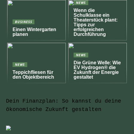
NEWS
Wenn die
Schulklasse ein
Theaterstück plant:
BUSINESS
Tipps zur
Einen Wintergarten
erfolgreichen
planen
Durchführung
NEWS
Die Grüne Welle: Wie
NEWS
EV Hydrogen® die
Teppichfliesen für
Zukunft der Energie
den Objektbereich
gestaltet
Dein Finanzplan: So kannst du deine
ökonomische Zukunft gestalten