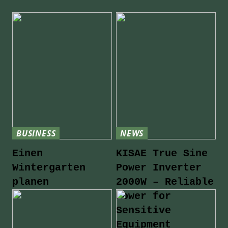
BUSINESS
NEWS
Einen
KISAE True Sine
Wintergarten
Power Inverter
planen
2000W – Reliable
Power for
Sensitive
Equipment