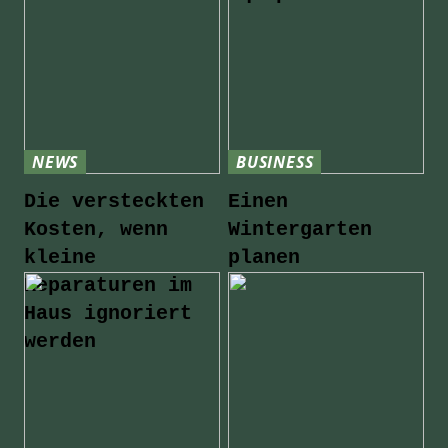
NEWS
BUSINESS
Die versteckten
Einen
Kosten, wenn
Wintergarten
kleine
planen
Reparaturen im
Haus ignoriert
werden