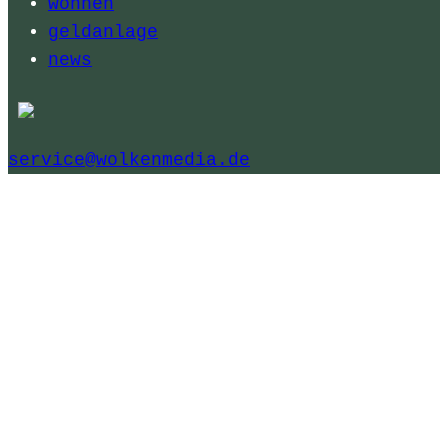
wohnen
geldanlage
news
service@wolkenmedia.de