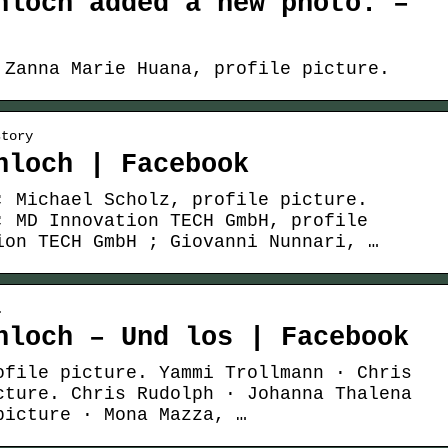
hloch added a new photo. –
 Zanna Marie Huana, profile picture.
story
hloch | Facebook
; Michael Scholz, profile picture.
; MD Innovation TECH GmbH, profile
ion TECH GmbH ; Giovanni Nunnari, …
…
hloch – Und los | Facebook
ofile picture. Yammi Trollmann · Chris
cture. Chris Rudolph · Johanna Thalena
picture · Mona Mazza, …