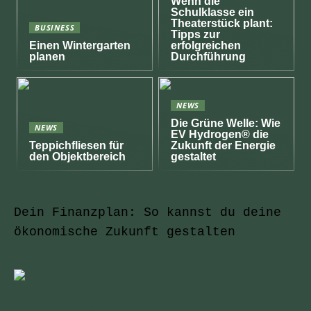
Wenn die
Schulklasse ein
Theaterstück plant:
BUSINESS
Tipps zur
Einen Wintergarten
erfolgreichen
planen
Durchführung
NEWS
Die Grüne Welle: Wie
NEWS
EV Hydrogen® die
Teppichfliesen für
Zukunft der Energie
den Objektbereich
gestaltet
Dein Finanzplan: So kannst du deine
ökonomische Zukunft gestalten