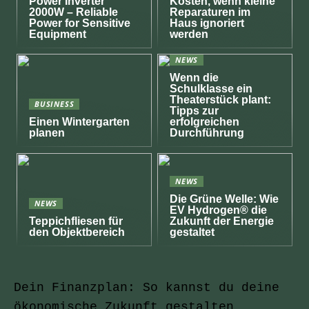
Power Inverter
Kosten, wenn kleine
2000W – Reliable
Reparaturen im
Power for Sensitive
Haus ignoriert
Equipment
werden
NEWS
Wenn die
Schulklasse ein
Theaterstück plant:
BUSINESS
Tipps zur
Einen Wintergarten
erfolgreichen
planen
Durchführung
NEWS
Die Grüne Welle: Wie
NEWS
EV Hydrogen® die
Teppichfliesen für
Zukunft der Energie
den Objektbereich
gestaltet
Dein Finanzplan: So kannst du deine
ökonomische Zukunft gestalten