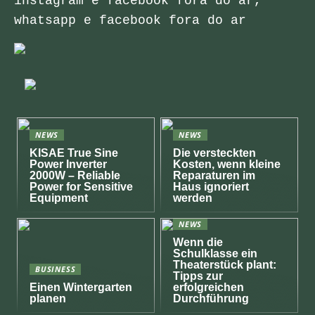
instagram e facebook fora do ar,
whatsapp e facebook fora do ar
NEWS
NEWS
KISAE True Sine
Die versteckten
Power Inverter
Kosten, wenn kleine
2000W – Reliable
Reparaturen im
Power for Sensitive
Haus ignoriert
Equipment
werden
NEWS
Wenn die
Schulklasse ein
Theaterstück plant:
BUSINESS
Tipps zur
Einen Wintergarten
erfolgreichen
planen
Durchführung