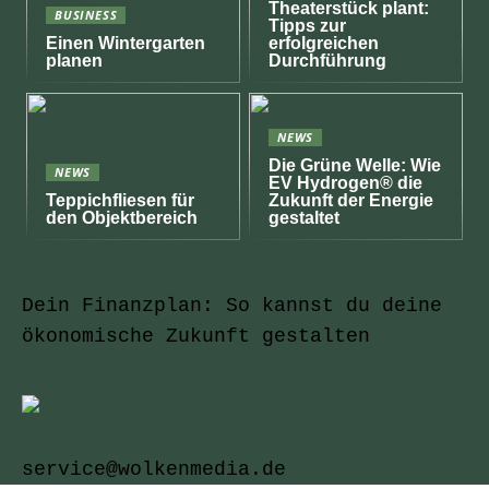
Theaterstück plant:
BUSINESS
Tipps zur
Einen Wintergarten
erfolgreichen
planen
Durchführung
NEWS
Die Grüne Welle: Wie
NEWS
EV Hydrogen® die
Teppichfliesen für
Zukunft der Energie
den Objektbereich
gestaltet
Dein Finanzplan: So kannst du deine
ökonomische Zukunft gestalten
service@wolkenmedia.de