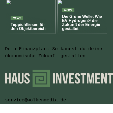
NEWS
Die Grüne Welle: Wie
NEWS
EV Hydrogen® die
Teppichfliesen für
Zukunft der Energie
den Objektbereich
gestaltet
Dein Finanzplan: So kannst du deine
ökonomische Zukunft gestalten
service@wolkenmedia.de