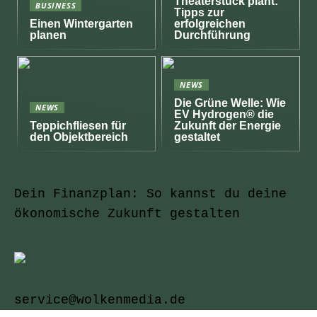
Theaterstück plant:
BUSINESS
Tipps zur
Einen Wintergarten
erfolgreichen
planen
Durchführung
NEWS
Die Grüne Welle: Wie
NEWS
EV Hydrogen® die
Teppichfliesen für
Zukunft der Energie
den Objektbereich
gestaltet
Dein Finanzplan: So kannst du deine
ökonomische Zukunft gestalten
service@wolkenmedia.de