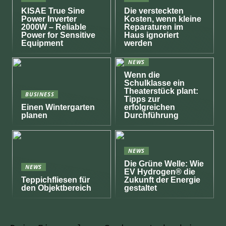
KISAE True Sine
Die versteckten
Power Inverter
Kosten, wenn kleine
2000W – Reliable
Reparaturen im
Power for Sensitive
Haus ignoriert
Equipment
werden
NEWS
Wenn die
Schulklasse ein
Theaterstück plant:
BUSINESS
Tipps zur
Einen Wintergarten
erfolgreichen
planen
Durchführung
NEWS
Die Grüne Welle: Wie
NEWS
EV Hydrogen® die
Teppichfliesen für
Zukunft der Energie
den Objektbereich
gestaltet