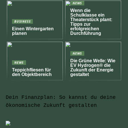
NEWS
Wenn die
Schulklasse ein
Theaterstück plant:
BUSINESS
Tipps zur
Einen Wintergarten
erfolgreichen
planen
Durchführung
NEWS
Die Grüne Welle: Wie
NEWS
EV Hydrogen® die
Teppichfliesen für
Zukunft der Energie
den Objektbereich
gestaltet
Dein Finanzplan: So kannst du deine
ökonomische Zukunft gestalten