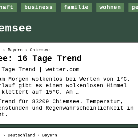
haft
business
familie
wohnen
g
emsee
… › Bayern › Chiemsee
ee: 16 Tage Trend
 Tage Trend | wetter.com
am Morgen wolkenlos bei Werten von 1°C.
rlauf gibt es einen wolkenlosen Himmel
 klettert auf 15°C. Am …
Trend für 83209 Chiemsee. Temperatur,
enstunden und Regenwahrscheinlichkeit in
ht.
… › Deutschland › Bayern