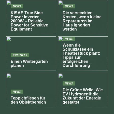
NEWS
NEWS
KISAE True Sine
Die versteckten
Power Inverter
Kosten, wenn kleine
2000W – Reliable
Reparaturen im
Power for Sensitive
Haus ignoriert
Equipment
werden
NEWS
Wenn die
Schulklasse ein
Theaterstück plant:
BUSINESS
Tipps zur
Einen Wintergarten
erfolgreichen
planen
Durchführung
NEWS
Die Grüne Welle: Wie
NEWS
EV Hydrogen® die
Teppichfliesen für
Zukunft der Energie
den Objektbereich
gestaltet