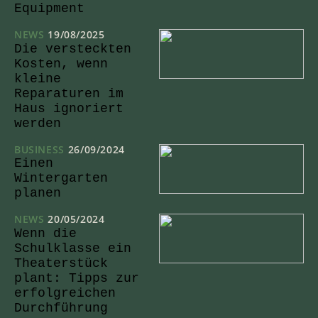
Equipment
NEWS
19/08/2025
Die versteckten
Kosten, wenn
kleine
Reparaturen im
Haus ignoriert
werden
BUSINESS
26/09/2024
Einen
Wintergarten
planen
NEWS
20/05/2024
Wenn die
Schulklasse ein
Theaterstück
plant: Tipps zur
erfolgreichen
Durchführung