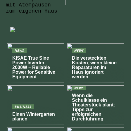
mit Atempausen
zum eigenen Haus
NEWS
NEWS
KISAE True Sine
Die versteckten
Power Inverter
Kosten, wenn kleine
2000W – Reliable
Reparaturen im
Power for Sensitive
Haus ignoriert
Equipment
werden
NEWS
Wenn die
Schulklasse ein
Theaterstück plant:
BUSINESS
Tipps zur
Einen Wintergarten
erfolgreichen
planen
Durchführung