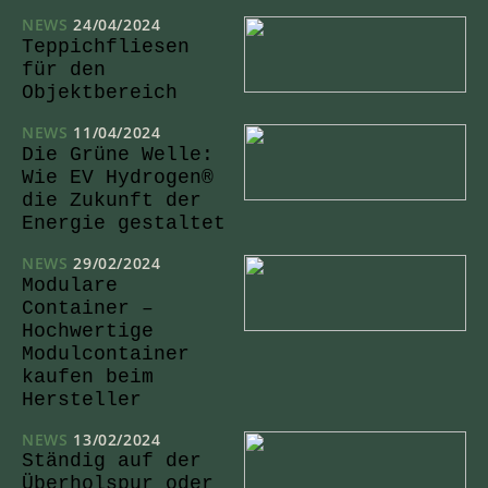
NEWS
24/04/2024
Teppichfliesen
für den
Objektbereich
NEWS
11/04/2024
Die Grüne Welle:
Wie EV Hydrogen®
die Zukunft der
Energie gestaltet
NEWS
29/02/2024
Modulare
Container –
Hochwertige
Modulcontainer
kaufen beim
Hersteller
NEWS
13/02/2024
Ständig auf der
Überholspur oder