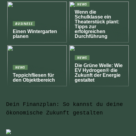
NEWS
Wenn die
Schulklasse ein
Theaterstück plant:
BUSINESS
Tipps zur
Einen Wintergarten
erfolgreichen
planen
Durchführung
NEWS
Die Grüne Welle: Wie
NEWS
EV Hydrogen® die
Teppichfliesen für
Zukunft der Energie
den Objektbereich
gestaltet
Dein Finanzplan: So kannst du deine
ökonomische Zukunft gestalten