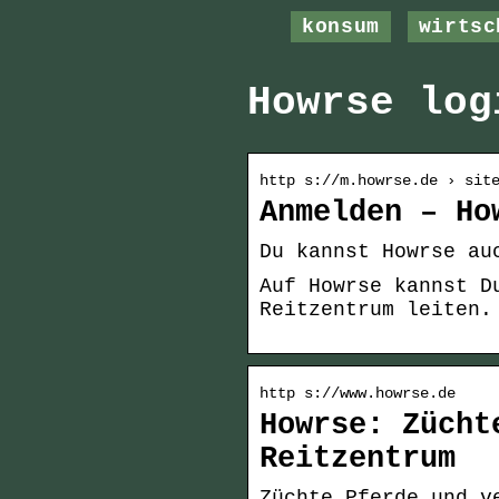
konsum
wirtsc
Howrse log
http s://m.howrse.de › sit
Anmelden – Ho
Du kannst Howrse au
Auf Howrse kannst D
Reitzentrum leiten.
http s://www.howrse.de
Howrse: Zücht
Reitzentrum
Züchte Pferde und v