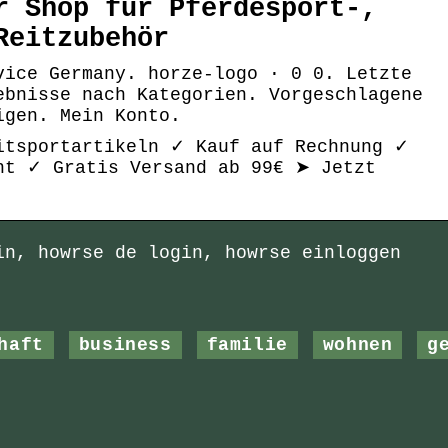
r Shop für Pferdesport-,
Reitzubehör
vice Germany. horze-logo · 0 0. Letzte
ebnisse nach Kategorien. Vorgeschlagene
igen. Mein Konto.
itsportartikeln ✓ Kauf auf Rechnung ✓
ht ✓ Gratis Versand ab 99€ ➤ Jetzt
in, howrse de login, howrse einloggen
haft
business
familie
wohnen
g