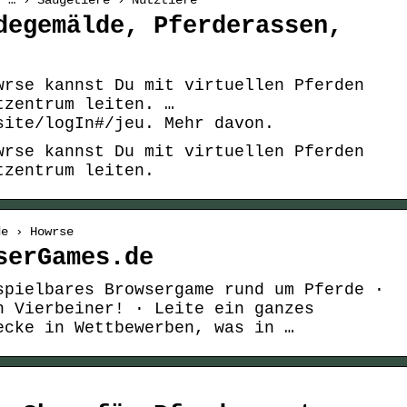
› … › Säugetiere › Nutztiere
degemälde, Pferderassen,
wrse kannst Du mit virtuellen Pferden
tzentrum leiten. …
site/logIn#/jeu. Mehr davon.
wrse kannst Du mit virtuellen Pferden
tzentrum leiten.
de › Howrse
serGames.de
spielbares Browsergame rund um Pferde ·
n Vierbeiner! · Leite ein ganzes
ecke in Wettbewerben, was in …