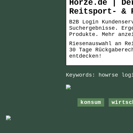
Horze.de | De
Reitsport- & 
B2B Login Kundenser
Suchergebnisse. Erg
Produkte. Mehr anze
Riesenauswahl an Re
30 Tage Rückgaberec
entdecken!
Keywords: howrse log
konsum
wirtsc