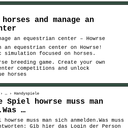
 horses and manage an
nter
nage an equestrian center – Howrse
n an equestrian center on Howrse!
c simulation focused on horses.
rse breeding game. Create your own
enter competitions and unlock
ue horses
 › … › Handyspiele
e Spiel howrse muss man
.Was …
l howrse muss man sich anmelden.Was muss
ntworten: Gib hier das Login der Person