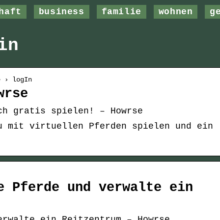
haft
business
familie
wohnen
g
in
e › logIn
wrse
ch gratis spielen! – Howrse
u mit virtuellen Pferden spielen und ein
e Pferde und verwalte ein
erwalte ein Reitzentrum – Howrse