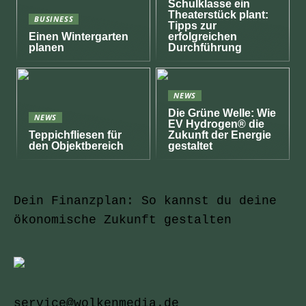
Schulklasse ein
Theaterstück plant:
BUSINESS
Tipps zur
Einen Wintergarten
erfolgreichen
planen
Durchführung
NEWS
Die Grüne Welle: Wie
NEWS
EV Hydrogen® die
Teppichfliesen für
Zukunft der Energie
den Objektbereich
gestaltet
Dein Finanzplan: So kannst du deine
ökonomische Zukunft gestalten
service@wolkenmedia.de