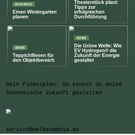
Theaterstück plant:
BUSINESS
Tipps zur
Einen Wintergarten
erfolgreichen
planen
Durchführung
NEWS
Die Grüne Welle: Wie
NEWS
EV Hydrogen® die
Teppichfliesen für
Zukunft der Energie
den Objektbereich
gestaltet
Dein Finanzplan: So kannst du deine
ökonomische Zukunft gestalten
service@wolkenmedia.de