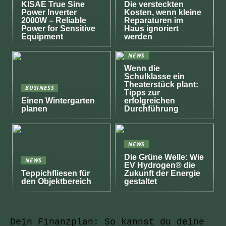
KISAE True Sine
Die versteckten
Power Inverter
Kosten, wenn kleine
2000W – Reliable
Reparaturen im
Power for Sensitive
Haus ignoriert
Equipment
werden
NEWS
Wenn die
Schulklasse ein
Theaterstück plant:
BUSINESS
Tipps zur
Einen Wintergarten
erfolgreichen
planen
Durchführung
NEWS
Die Grüne Welle: Wie
NEWS
EV Hydrogen® die
Teppichfliesen für
Zukunft der Energie
den Objektbereich
gestaltet
Dein Finanzplan: So kannst du deine