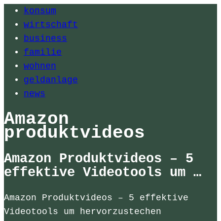
konsum
wirtschaft
business
familie
wohnen
geldanlage
news
Amazon
produktvideos
Amazon Produktvideos – 5
effektive Videotools um …
Amazon Produktvideos – 5 effektive
Videotools um hervorzustechen