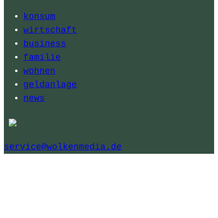
konsum
wirtschaft
business
familie
wohnen
geldanlage
news
service@wolkenmedia.de