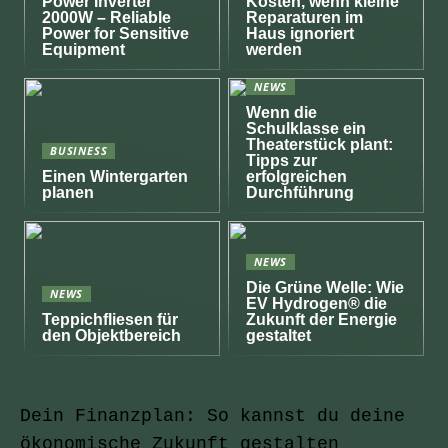
Power Inverter
Kosten, wenn kleine
2000W – Reliable
Reparaturen im
Power for Sensitive
Haus ignoriert
Equipment
werden
NEWS
Wenn die
Schulklasse ein
Theaterstück plant:
BUSINESS
Tipps zur
Einen Wintergarten
erfolgreichen
planen
Durchführung
NEWS
Die Grüne Welle: Wie
NEWS
EV Hydrogen® die
Teppichfliesen für
Zukunft der Energie
den Objektbereich
gestaltet
Dein Finanzplan: So kannst du deine
ökonomische Zukunft gestalten